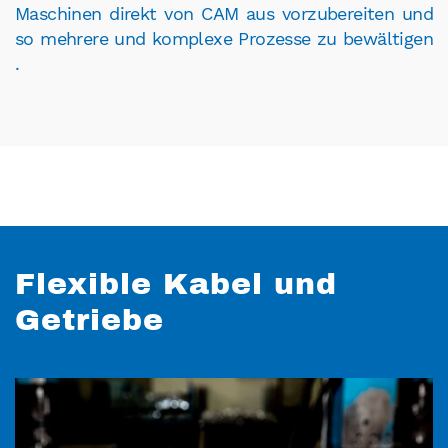
Maschinen direkt von CAM aus vorzubereiten und
so mehrere und komplexe Prozesse zu bewältigen
.
Flexible Kabel und
Getriebe