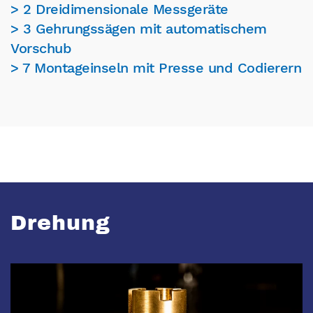
> 2 Dreidimensionale Messgeräte
> 3 Gehrungssägen mit automatischem
Vorschub
> 7 Montageinseln mit Presse und Codierern
Drehung